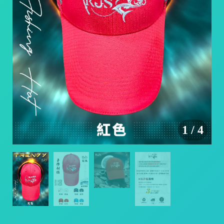
/
1
/
4
/